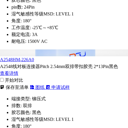
胶芯颜色:
黑色
pin数:
24Pin
湿气敏感性等级MSD:
LEVEL 1
角度:
180°
工作温度:
-25℃～+85℃
额定电流:
3A
耐电压:
1500V AC
A2548HM-226A0
A2548线对板连接器Pitch 2.54mm双排带扣胶壳 2*13Pin黑色
查看详情
开始对比
保存至清单
图纸
申请试样
端接类型:
铆压式
排数:
双排
胶芯颜色:
黑色
湿气敏感性等级MSD:
LEVEL 1
角度:
180°