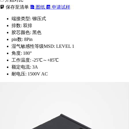
保存至清单
图纸
申请试样
端接类型:
铆压式
排数:
双排
胶芯颜色:
黑色
pin数:
8Pin
湿气敏感性等级MSD:
LEVEL 1
角度:
180°
工作温度:
-25℃～+85℃
额定电流:
3A
耐电压:
1500V AC