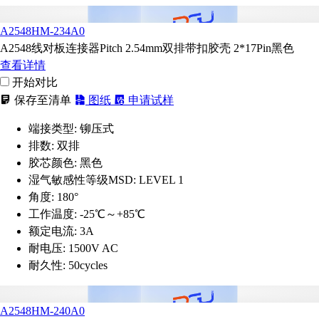
A2548HM-234A0
A2548线对板连接器Pitch 2.54mm双排带扣胶壳 2*17Pin黑色
查看详情
开始对比
保存至清单
图纸
申请试样
端接类型:
铆压式
排数:
双排
胶芯颜色:
黑色
湿气敏感性等级MSD:
LEVEL 1
角度:
180°
工作温度:
-25℃～+85℃
额定电流:
3A
耐电压:
1500V AC
耐久性:
50cycles
A2548HM-240A0