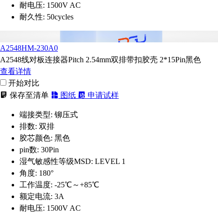
耐电压:
1500V AC
耐久性:
50cycles
A2548HM-230A0
A2548线对板连接器Pitch 2.54mm双排带扣胶壳 2*15Pin黑色
查看详情
开始对比
保存至清单
图纸
申请试样
端接类型:
铆压式
排数:
双排
胶芯颜色:
黑色
pin数:
30Pin
湿气敏感性等级MSD:
LEVEL 1
角度:
180°
工作温度:
-25℃～+85℃
额定电流:
3A
耐电压:
1500V AC