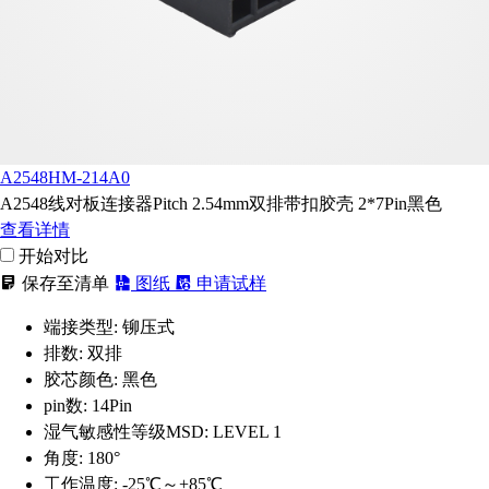
A2548HM-214A0
A2548线对板连接器Pitch 2.54mm双排带扣胶壳 2*7Pin黑色
查看详情
开始对比
保存至清单
图纸
申请试样
端接类型:
铆压式
排数:
双排
胶芯颜色:
黑色
pin数:
14Pin
湿气敏感性等级MSD:
LEVEL 1
角度:
180°
工作温度:
-25℃～+85℃