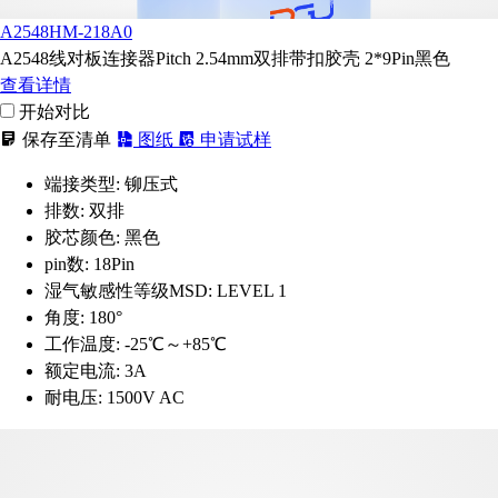
A2548HM-218A0
A2548线对板连接器Pitch 2.54mm双排带扣胶壳 2*9Pin黑色
查看详情
开始对比
保存至清单
图纸
申请试样
端接类型:
铆压式
排数:
双排
胶芯颜色:
黑色
pin数:
18Pin
湿气敏感性等级MSD:
LEVEL 1
角度:
180°
工作温度:
-25℃～+85℃
额定电流:
3A
耐电压:
1500V AC