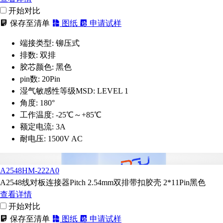
开始对比
保存至清单
图纸
申请试样
端接类型:
铆压式
排数:
双排
胶芯颜色:
黑色
pin数:
20Pin
湿气敏感性等级MSD:
LEVEL 1
角度:
180°
工作温度:
-25℃～+85℃
额定电流:
3A
耐电压:
1500V AC
A2548HM-222A0
A2548线对板连接器Pitch 2.54mm双排带扣胶壳 2*11Pin黑色
查看详情
开始对比
保存至清单
图纸
申请试样