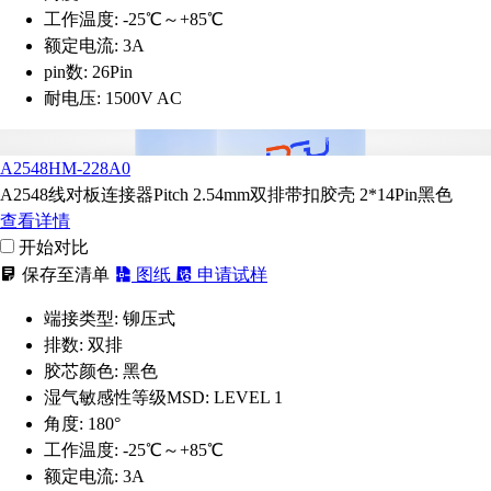
工作温度:
-25℃～+85℃
额定电流:
3A
pin数:
26Pin
耐电压:
1500V AC
A2548HM-228A0
A2548线对板连接器Pitch 2.54mm双排带扣胶壳 2*14Pin黑色
查看详情
开始对比
保存至清单
图纸
申请试样
端接类型:
铆压式
排数:
双排
胶芯颜色:
黑色
湿气敏感性等级MSD:
LEVEL 1
角度:
180°
工作温度:
-25℃～+85℃
额定电流:
3A