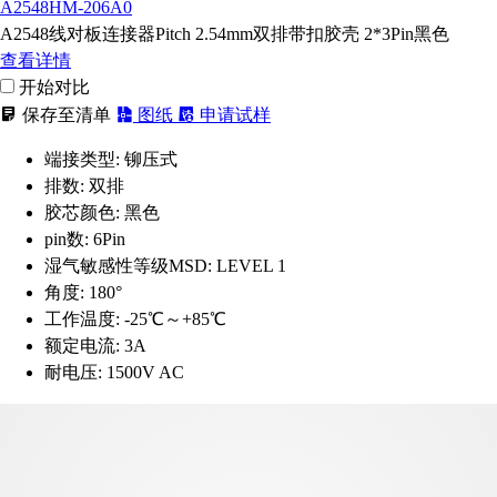
A2548HM-206A0
A2548线对板连接器Pitch 2.54mm双排带扣胶壳 2*3Pin黑色
查看详情
开始对比
保存至清单
图纸
申请试样
端接类型:
铆压式
排数:
双排
胶芯颜色:
黑色
pin数:
6Pin
湿气敏感性等级MSD:
LEVEL 1
角度:
180°
工作温度:
-25℃～+85℃
额定电流:
3A
耐电压:
1500V AC