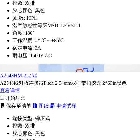
排数:
双排
胶芯颜色:
黑色
pin数:
10Pin
湿气敏感性等级MSD:
LEVEL 1
角度:
180°
工作温度:
-25℃～+85℃
额定电流:
3A
耐电压:
1500V AC
A2548HM-212A0
A2548线对板连接器Pitch 2.54mm双排带扣胶壳 2*6Pin黑色
查看详情
开始对比
保存至清单
图纸
申请试样
端接类型:
铆压式
排数:
双排
胶芯颜色:
黑色