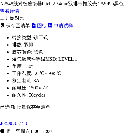
A2548线对板连接器Pitch 2.54mm双排带扣胶壳 2*20Pin黑色
查看详情
开始对比
保存至清单
图纸
申请试样
端接类型:
铆压式
排数:
双排
胶芯颜色:
黑色
湿气敏感性等级MSD:
LEVEL 1
角度:
180°
工作温度:
-25℃～+85℃
额定电流:
3A
耐电压:
1500V AC
耐久性:
50cycles
已选
项
批量保存至清单
400-888-3128
周一至周六 8:00-18:00