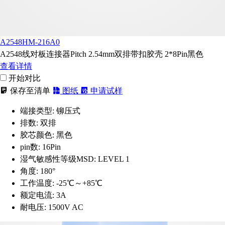
A2548HM-216A0
A2548线对板连接器Pitch 2.54mm双排带扣胶壳 2*8Pin黑色
查看详情
开始对比
保存至清单
图纸
申请试样
端接类型:
铆压式
排数:
双排
胶芯颜色:
黑色
pin数:
16Pin
湿气敏感性等级MSD:
LEVEL 1
角度:
180°
工作温度:
-25℃～+85℃
额定电流:
3A
耐电压:
1500V AC