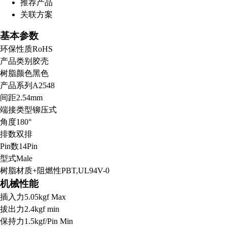
推荐产品
关联方案
基本参数
环保性质
RoHS
产品类别
胶壳
树脂颜色
黑色
产品系列
A2548
间距
2.54mm
端接类型
铆压式
角度
180°
排数
双排
Pin数
14Pin
型式
Male
树脂材质+阻燃性
PBT,UL94V-0
机械性能
插入力
5.05kgf Max
拔出力
2.4kgf min
保持力
1.5kgf/Pin Min