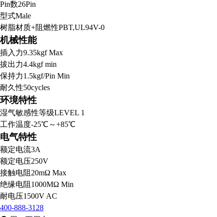
Pin数
26Pin
型式
Male
树脂材质+阻燃性
PBT,UL94V-0
机械性能
插入力
9.35kgf Max
拔出力
4.4kgf min
保持力
1.5kgf/Pin Min
耐久性
50cycles
环境特性
湿气敏感性等级
LEVEL 1
工作温度
-25℃～+85℃
电气特性
额定电流
3A
额定电压
250V
接触电阻
20mΩ Max
绝缘电阻
1000MΩ Min
耐电压
1500V AC
400-888-3128