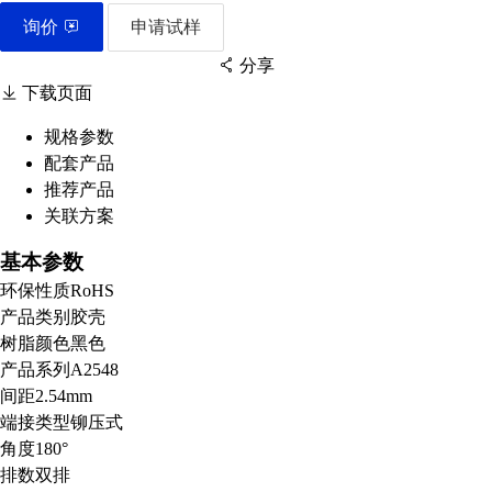
询价
申请试样
分享
下载页面
规格参数
配套产品
扫码分享至微信
推荐产品
关联方案
基本参数
环保性质
RoHS
产品类别
胶壳
树脂颜色
黑色
产品系列
A2548
间距
2.54mm
端接类型
铆压式
角度
180°
排数
双排