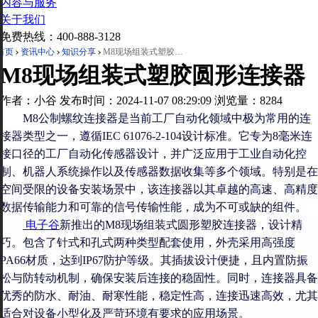
内容与服务
关于我们
免费热线：
400-888-3128
首页
资讯中心
知识分享
M8现场组装式塑胶圆形连接器
M8现场组装式塑胶圆形连接器
作者：小谷
发布时间：2024-11-07 08:29:09
浏览量：8284
M8公制螺纹连接器是当前工厂自动化领域中极为常用的连
接器类型之一，遵循IEC 61076-2-104设计标准。它专为8毫米连
接口径的工厂自动化传感器设计，并广泛应用于工业自动化控
制、机器人系统操作以及传感器数据收集等多个领域。特别是在
空间受限的设备安装场景中，该连接器以其卓越的高速、高精度
数据传输能力和可靠的信号传输性能，成为不可或缺的组件。
电子谷
新推出的M8现场组装式圆形塑胶连接器，
设计精
巧
。
包含了针式和孔式两种类型配套
使用
，外壳采用高强度
PA66
材质
，达到IP67防护等级。其插拔设计便捷，且内置防振
松与防转动机制，确保
安装后
连接的稳固性。同时，连接器具备
优秀的防水、耐油、耐寒性能，稳定性高，连接迅速高效，尤其
适合对设备小型化及严苛环境有要求的应用场景。