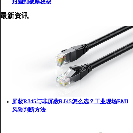
封圈到板厚校核
最新资讯
屏蔽RJ45与非屏蔽RJ45怎么选？工业现场EMI
风险判断方法