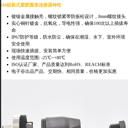
M8组装式塑胶圆形连接器特性
镀镍金属接触壳，螺纹锁紧
带防振松设计
，8mm螺纹接头
实心铜针镀金
，
抗氧化，导电性强，
确保
100
次以上插拔寿
命
IP6
7
防护等级，
防水防尘，
确保在潮湿、水下、室外环境
安全使用
现场快速插拔、安装简单方便
使用温度范围: -
25
℃~+80℃
ISO认证厂家、产品质量达到
RoHS
、
REACH
标准
电子谷出品产品、交期快、相同质量，价格更加实惠