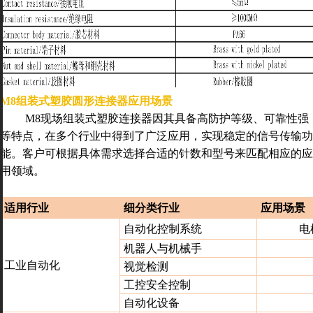
M8组装式塑胶圆形连接器应用场景
M
8现场组装式塑胶
连接器因其具备高防护等级、可靠性强
等特点，在多个行业中得到了广泛应用
，
实现稳定的信号传输
功
能
。
客户
可根据具体需求选择合适的针数和型号来匹配相应的应
用领域
。
适用行业
细分类行业
应用场景
自动化控制系统
电
机器人与机械手
工业自动化
视觉检测
工控安全控制
自动化设备