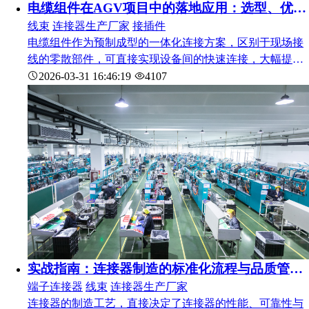
电缆组件在AGV项目中的落地应用：选型、优化与案例解析
线束
连接器生产厂家
接插件
电缆组件作为预制成型的一体化连接方案，区别于现场接
线的零散部件，可直接实现设备间的快速连接，大幅提升
装配效率与连接可靠性，是工业自动化、新能源、机器人
2026-03-31 16:46:19
4107
等领域的主流连接方案。下面结合电子谷电缆组件在某AG
V项目中的落地案例，拆解电缆组件的核心概念、关键参
数、性能影响因素与优化建议，为B端用户提供选型参
考。
实战指南：连接器制造的标准化流程与品质管控技巧
端子连接器
线束
连接器生产厂家
连接器的制造工艺，直接决定了连接器的性能、可靠性与