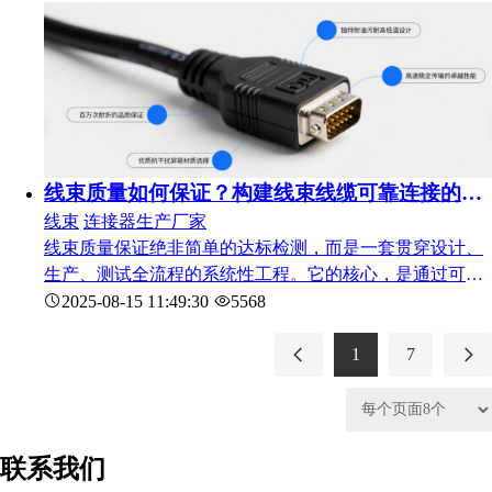
出现接触不良，年更换成本超50万元；而更换电子谷适配
复杂环境的长寿命连接器后，传感器无故障运行达5年，维
护成本降低80%。
线束质量如何保证？构建线束线缆可靠连接的多重防线
线束
连接器生产厂家
线束质量保证绝非简单的达标检测，而是一套贯穿设计、
生产、测试全流程的系统性工程。它的核心，是通过可预
测、可控制的手段，将质量隐患消除在源头；它的价值，
2025-08-15 11:49:30
5568
则体现在从设计图纸到终端应用的每一个衔接处，让可靠
连接成为工业系统的默认属性。
1
7
联系我们