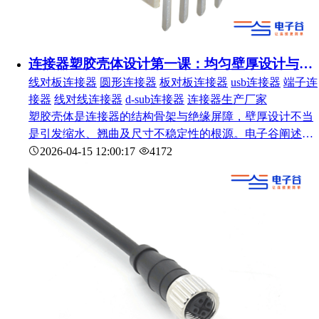
连接器塑胶壳体设计第一课：均匀壁厚设计与缩水缺陷预防
线对板连接器
圆形连接器
板对板连接器
usb连接器
端子连
接器
线对线连接器
d-sub连接器
连接器生产厂家
塑胶壳体是连接器的结构骨架与绝缘屏障，壁厚设计不当
是引发缩水、翘曲及尺寸不稳定性的根源。电子谷阐述注
塑成型中均匀壁厚原则的理论基础，给出不同塑胶材料的
2026-04-15 12:00:17
4172
推荐壁厚范围与变化容忍量，并详细解析“火山口”等防缩
水结构的设计方法。遵循均匀壁厚设计准则可显著提升连
接器塑件质量与成型效率。