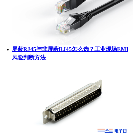
屏蔽RJ45与非屏蔽RJ45怎么选？工业现场EMI
风险判断方法