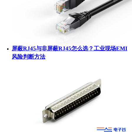
屏蔽RJ45与非屏蔽RJ45怎么选？工业现场EMI
风险判断方法