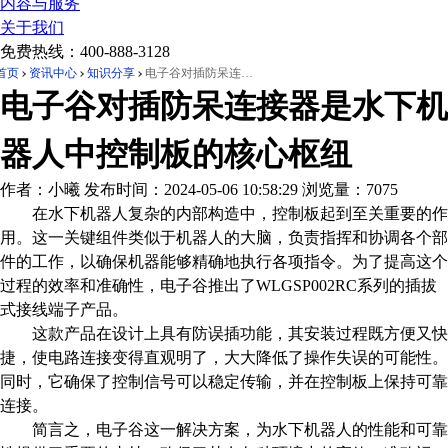
内容与服务
关于我们
免费热线：
400-888-3128
首页
资讯中心
知识分享
电子谷对插防呆连接器是水下机器人中控制板的核心枢纽
电子谷对插防呆连接器是水下机
器人中控制板的核心枢纽
作者：小曦
发布时间：2024-05-06 10:58:29
浏览量：7075
在水下机器人复杂的内部构造中，控制板起到至关重要的作
用。这一关键组件类似于机器人的大脑，负责指挥和协调各个部
件的工作，以确保机器能够精确地执行各项指令。为了提高这个
过程的效率和准确性，电子谷推出了WLGSP002RC系列的插拔
式接线端子产品。
这款产品在设计上具有防误插功能，其安装过程既方便又快
捷，使电路连接变得直观明了，大大降低了操作失误的可能性。
同时，它确保了控制信号可以稳定传输，并在控制板上保持可靠
连接。
简言之，电子谷这一解决方案，为水下机器人的性能和可靠