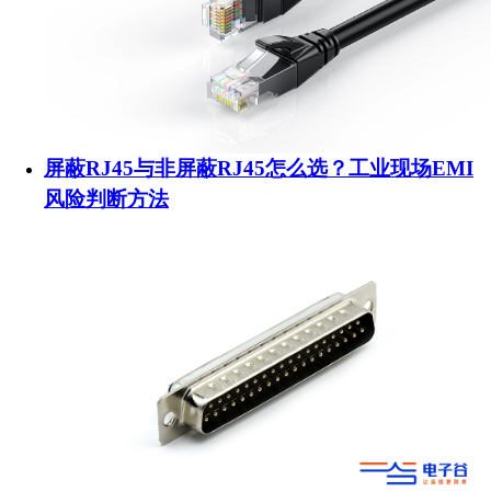
屏蔽RJ45与非屏蔽RJ45怎么选？工业现场EMI
风险判断方法