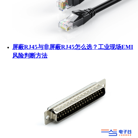
屏蔽RJ45与非屏蔽RJ45怎么选？工业现场EMI
风险判断方法