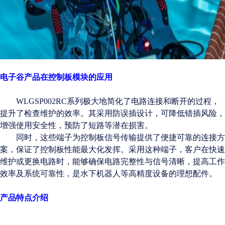
电子谷产品在控制板模块的应用
WLGSP002RC系列
极大地简化了电路连接和断开的过程，
提升了
检查维护
的效率。其
采用
防误插设计
，可
降低错插风险，
增强使用安全性，预防了短路等潜在损害。
同时，这些端子为控制板信号传输提供了便捷可靠的连接方
案，保证了控制板性能最大化发挥。采用这种端子，客户在快速
维护或更换电路时，能够确保电路完整性与信号清晰，提高工作
效率及系统可靠性，是水下机器人等高精度设备的理想配件。
产品特点介绍