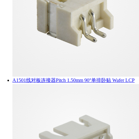
A1501线对板连接器Pitch 1.50mm 90°单排卧贴 Wafer LCP