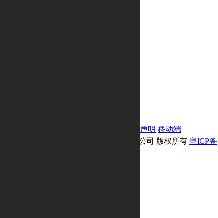
智能瞬态转速表
重金属水质在线分析仪
煤标准物质煤物相
立式大容量离心机
织物透湿量测试仪
医疗器械网
CR Magnetic传感器
工业自动化扫码设备
塑料集中供料系统
机械式油表
首页
联系我们
网站地图
目录书下载
免责声明
移动端
Copyright © 2021-2026 广东万连科技有限公司 版权所有
粤ICP备
2021010790号