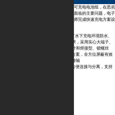
自主式水下机器人通常搭载高能量密度的可充电电池组，在恶劣
环境下完成快速充电是水下机器人制造商面临的主要问题，电子
谷提供大电流防水充电连接器，助力工程师完成快速充电方案设
计。
● M型塑胶防水系列产品设计考虑了水下充电环境防水、
大电流稳定传输、抗干扰等性能要求，采用实心大端子、
螺纹锁紧安装、防震松脱落接口设计和焊接型、锁螺丝
型、压接型、PCB插针型多种接点方案，全方位屏蔽有效
避免干扰，确保充电模块信号稳定传输
● 磁吸充电连接器具有磁性吸附，方便连接与分离，支持
快速充电，防水，耐用性强
获取专属方案