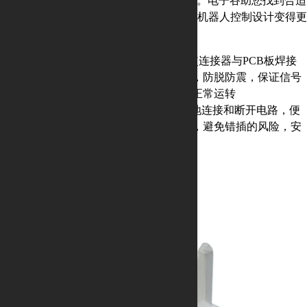
板、板对板等PCB连接器到开关和传感器。电子谷助您找到合适
的机器人控制系统连接解决方案，让水下机器人控制设计变得更
简单。
●线对板产品带接地片全贴规格，使连接器与PCB板焊接
更牢固更可靠，且带有定位防撞墙，防脱防震，保证信号
的稳定性，进而保障设备收集功能正常运转
● 接线端子产品允许客户快速方便地连接和断开电路，便
于客户检查，对插口有做防呆设计，避免错插的风险，安
全性高，不会造成短路
获取专属方案