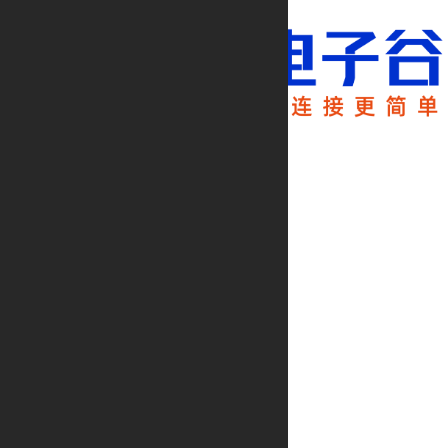
热门搜索
线对板连接器
航空插头
RJ45连接器
最近搜索
清空历史记录
登录
注册
首页
产品中心
解决方案