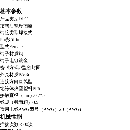
基本参数
产品类别
DP11
结构
后螺母插座
端接类型
焊接式
Pin数
5Pin
型式
Female
端子材质
铜
端子电镀
镀金
密封方式
O型密封圈
外壳材质
PA66
连接方向
直线型
绝缘体
热塑塑料PPS
接触直径（mm)
φ0.7*5
线规（截面积）
0.5
适用电线AWG型号（AWG）
20（AWG)
机械性能
插拔次数
≥500次