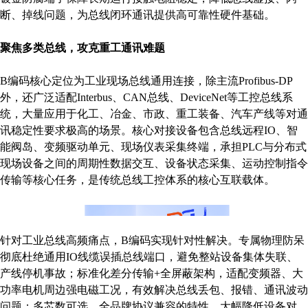
断、掉线问题，为总线闭环通讯提供高可靠性硬件基础。
聚焦多类总线，攻克重工通讯难题
B编码核心定位为工业现场总线通用连接，除主流Profibus-DP
外，还广泛适配Interbus、CAN总线、DeviceNet等工控总线系
统，大量应用于化工、冶金、市政、重工装备、汽车产线等对通
讯稳定性要求极高的场景。核心对接设备包含总线远程IO、智
能阀岛、变频驱动单元、现场仪表采集终端，承担PLC与分布式
现场设备之间的周期性数据交互、设备状态采集、运动控制指令
传输等核心任务，是传统总线工控体系的核心互联载体。
针对工业总线高频痛点，B编码实现针对性解决。专属物理防呆
彻底杜绝通用IO线缆误插总线端口，避免整站设备集体失联、
产线停机事故；标准化差分传输+全屏蔽架构，适配变频器、大
功率电机周边强电磁工况，有效解决总线丢包、报错、通讯波动
问题；多芯数可选、全品牌协议兼容的特性，大幅降低设备对