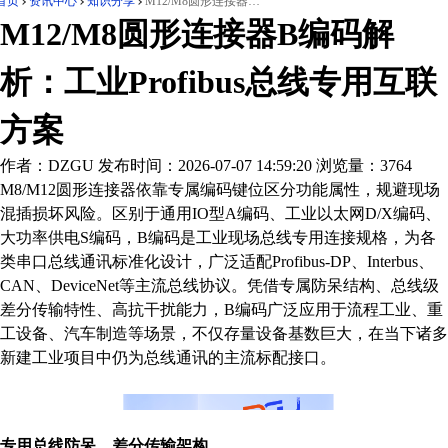
首页
资讯中心
知识分享
M12/M8圆形连接器B编码解析：工业Profibus总线专用互联方案
M12/M8圆形连接器B编码解
析：工业Profibus总线专用互联
方案
作者：DZGU
发布时间：2026-07-07 14:59:20
浏览量：3764
M8/M12圆形连接器依靠专属编码键位区分功能属性，规避现场
混插损坏风险。区别于通用IO型A编码、工业以太网D/X编码、
大功率供电S编码，B编码是工业现场总线专用连接规格，为各
类串口总线通讯标准化设计，广泛适配Profibus-DP、Interbus、
CAN、DeviceNet等主流总线协议。凭借专属防呆结构、总线级
差分传输特性、高抗干扰能力，B编码广泛应用于流程工业、重
工设备、汽车制造等场景，不仅存量设备基数巨大，在当下诸多
新建工业项目中仍为总线通讯的主流标配接口。
专用总线防呆，差分传输架构