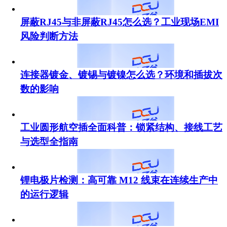
屏蔽RJ45与非屏蔽RJ45怎么选？工业现场EMI
风险判断方法
连接器镀金、镀锡与镀镍怎么选？环境和插拔次
数的影响
工业圆形航空插全面科普：锁紧结构、接线工艺
与选型全指南
锂电极片检测：高可靠 M12 线束在连续生产中
的运行逻辑