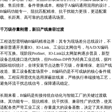
接、售后排查、备件替换成本。相较于A编码通用混用的设计，
B编码功能专一、阻抗匹配精准、抗干扰能力更强，更适配重
载、长距离、高可靠的总线通讯场景。
千万级存量刚需，新旧产线兼容过渡
工程选型需明确B编码精准边界：其专为现场差分总线设计，不
兼容普通开关量IO、IO-Link、工业以太网信号，与A/D/X编码
不可互换。现阶段Profinet、IO-Link以太网架构逐步普及，新型
设备总线接口迭代加快，但Profibus-DP作为经典工业总线，据PI
国际组织统计，全球安装节点达数千万级，存量维保、老旧产线
改造、重工设备配套场景中，B编码仍是不可或缺的核心备件规
格。工程应用需优先选用屏蔽款线束，严格执行单端接地工艺，
避免环流干扰总线信号，保障通讯稳定。
长期来看，B编码是衔接传统自动化与智能工厂的关键过渡载
体。其功能专一、阻抗精准、抗干扰强、兼容性广的优势，使其
适配各类严苛工业工况；存量庞大的设备基数，决定了其长期的