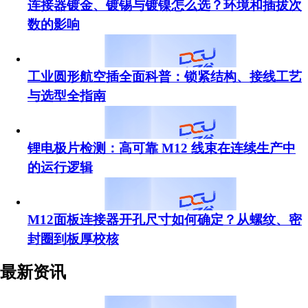
连接器镀金、镀锡与镀镍怎么选？环境和插拔次
数的影响
工业圆形航空插全面科普：锁紧结构、接线工艺
与选型全指南
锂电极片检测：高可靠 M12 线束在连续生产中
的运行逻辑
M12面板连接器开孔尺寸如何确定？从螺纹、密
封圈到板厚校核
最新资讯