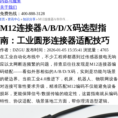
内容与服务
关于我们
免费热线：
400-888-3128
首页
资讯中心
知识分享
M12连接器A/B/D/X码选型指南：工业圆形连接器适配技巧
M12连接器A/B/D/X码选型指
南：工业圆形连接器适配技巧
作者：DZGU
发布时间：2026-01-05 15:35:41
浏览量：4765
在工业自动化布线中，不少工程师都遇到过传感器接电无响
应以太网断连频繁的问题，排查后往往发现是M12连接器编
码错配——看似外形相似的A/B/D/X码，实则是功能与场景
的硬边界。当前工业4.0推进下，机床、机器人、物联网设备
对连接可靠性要求升级，精准匹配M12编码不仅能避免设备
损坏，更能保障信号/数据传输的稳定性，这篇指南就从编码
特性、协议适配、场景落地三方面，帮你理清选型逻辑。