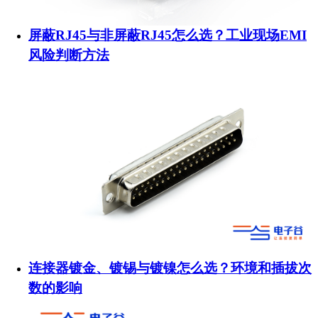
屏蔽RJ45与非屏蔽RJ45怎么选？工业现场EMI
风险判断方法
连接器镀金、镀锡与镀镍怎么选？环境和插拔次
数的影响