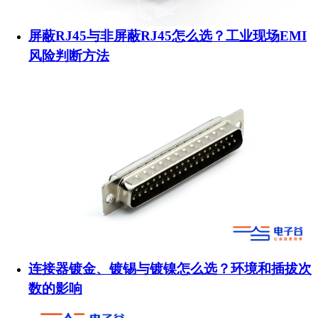
屏蔽RJ45与非屏蔽RJ45怎么选？工业现场EMI
风险判断方法
连接器镀金、镀锡与镀镍怎么选？环境和插拔次
数的影响