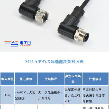
M12 A/B/D/X码选型决策对照表
典型应用场
编码类型
核心参数
适配协议
注意事项
景
温湿度传感
不支持以太网，
4A/60V，无固
无，仅低频模拟 /
A 码
器、低压指
避免用于高速信
定阻抗
开关信号
示灯
号传输
需 360° 屏蔽接