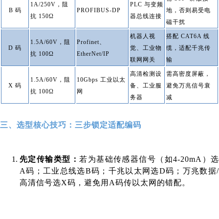
1A/250V，阻
PLC 与变频
B 码
PROFIBUS-DP
地，否则易受电
抗 150Ω
器总线连接
磁干扰
机器人视
搭配 CAT6A 线
1.5A/60V，阻
Profinet、
D 码
觉、工业物
缆，适配千兆传
抗 100Ω
EtherNet/IP
联网网关
输
高清检测设
需高密度屏蔽，
1.5A/60V，阻
10Gbps 工业以太
X 码
备、工业服
避免万兆信号衰
抗 100Ω
网
务器
减
三、选型核心技巧：三步锁定适配编码
先定传输类型：
若为基础传感器信号（如4-20mA）
A码；工业总线选B码；千兆以太网选D码；万兆数据/
高清信号选X码，避免用A码传以太网的错配。