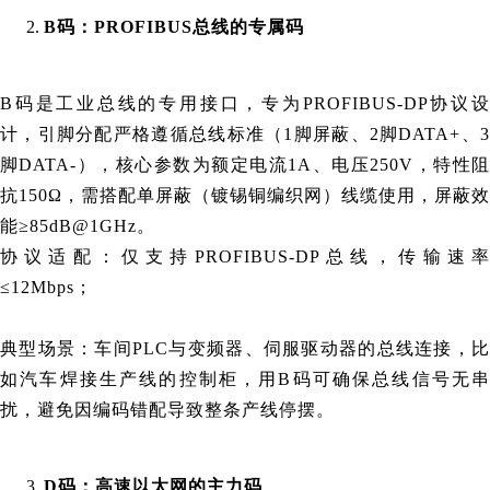
B码：PROFIBUS总线的专属码
B码是工业总线的专用接口，专为PROFIBUS-DP协议设
计，引脚分配严格遵循总线标准（1脚屏蔽、2脚DATA+、3
脚DATA-），核心参数为额定电流1A、电压250V，特性阻
抗150Ω，需搭配单屏蔽（镀锡铜编织网）线缆使用，屏蔽效
能≥85dB@1GHz。
协议适配：仅支持PROFIBUS-DP总线，传输速率
≤12Mbps；
典型场景：车间PLC与变频器、伺服驱动器的总线连接，比
如汽车焊接生产线的控制柜，用B码可确保总线信号无串
扰，避免因编码错配导致整条产线停摆。
D码：高速以太网的主力码