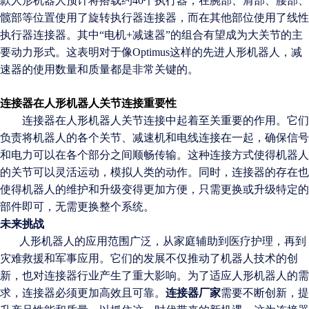
款人形机器人预计将搭载约40个执行器，
在腕部、肩部、腰部、
髋部等位置使用了旋转执行器
连接器
，而在其他部位使用了线性
执行器
连接器
。
其中“电机+减速器”的组合有望成为大关节的主
要动力形式。这表明对于像Optimus这样的先进人形机器人，减
速器的使用数量和质量都是非常关键的。
连接器在人形机器人关节连接重要性
连接器在人形机器人关节连接中起着至关重要的作用。它们
负责将机器人的各个关节、减速机和电线连接在一起，确保信号
和电力可以在各个部分之间顺畅传输。这种连接方式使得机器人
的关节可以灵活运动，模拟人类的动作。同时，连接器的存在也
使得机器人的维护和升级变得更加方便，只需更换或升级特定的
部件即可，无需更换整个系统。
未来挑战
人形机器人的应用范围广泛，从家庭辅助到医疗护理，再到
灾难救援和军事应用。它们的发展不仅推动了机器人技术的创
新，也对连接器行业产生了重大影响。为了适应人形机器人的需
求，
连接器
必须更加高效且可靠。
连接器厂家
需要不断创新，提