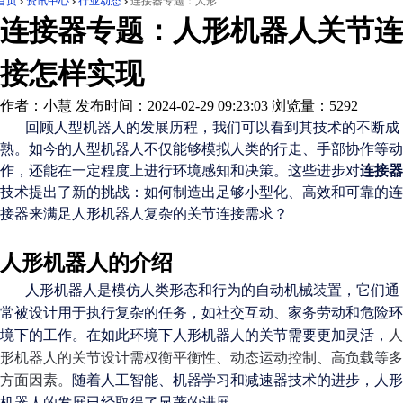
首页
资讯中心
行业动态
连接器专题：人形机器人关节连接怎样实现
连接器专题：人形机器人关节连
接怎样实现
作者：小慧
发布时间：2024-02-29 09:23:03
浏览量：5292
回顾人型机器人的发展历程，我们可以看到其技术的不断成
熟。如今的人型机器人不仅能够模拟人类的行走、手部协作等动
作，还能在一定程度上进行环境感知和决策。这些进步对
连接器
技术提出了新的挑战：如何制造出足够小型化、高效和可靠的连
接器来满足人形机器人复杂的关节连接需求？
人形机器人的介绍
人形机器人是模仿人类形态和行为的自动机械装置，它们通
常被设计用于执行复杂的任务，如社交互动、家务劳动和危险环
境下的工作。
在如此环境下人形机器人的关节需要更加灵活，
人
形机器人的关节设计需权衡平衡性
、
动态运动控制
、
高负载等多
方面因素。
随着人工智能、机器学习和
减速器
技术的进步，人形
机器人的发展已经取得了显著的进展。