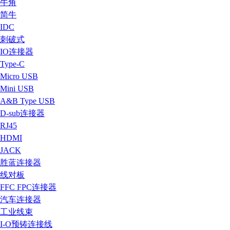
牛角
简牛
IDC
刺破式
IO连接器
Type-C
Micro USB
Mini USB
A&B Type USB
D-sub连接器
RJ45
HDMI
JACK
胜蓝连接器
线对板
FFC FPC连接器
汽车连接器
工业线束
I-O预铸连接线