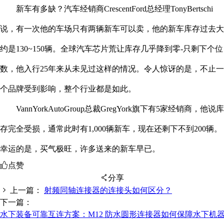
新车有多缺？汽车经销商CrescentFord总经理TonyBertschi
说，有一次他的车场只有两辆新车可以卖，他的新车库存过去大
约是130~150辆。全球汽车芯片荒让库存几乎降到零-只剩下个位
数，他入行25年来从未见过这样的情况。令人惊讶的是，不止一
个品牌受到影响，整个行业都是如此。
VannYorkAutoGroup总裁GregYork旗下有5家经销商，他说库
存完全受损，通常此时有1,000辆新车，现在还剩下不到200辆。
幸运的是，买气极旺，许多送来的新车早已。
点赞
分享
上一篇：
射频同轴连接器的连接头如何区分？
下一篇：
水下装备可靠互连方案：M12 防水圆形连接器如何保障水下机