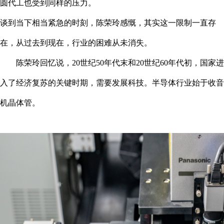
圆代工也受到同样的压力。
谈到当下相当紧急的时刻，陈荣玲感慨，其实这一限制一直存
在，从过去到现在，行业的困难从未消失。
陈荣玲回忆说，20世纪50年代末和20世纪60年代初，国家进
入了经济复苏的关键时期，需要发展科技。半导体行业始于收音
机晶体管。