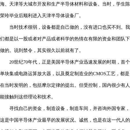
海、天津等大城市开发和生产半导体材料和设备。当时，学生陈
荣玲毕业后顺利进入天津半导体设备厂。
当时技术很弱，设备都是自己做的，没有进口也买不到。我
们都是以一股或者对产品或者科学的热情在有限的资金和团队下
做的。说到禁令，其实很久以前就有了。
20世纪70年代，正是美国半导体产业迅速发展的时期，首个
单块集成电路运算放大器，以及奠定制造业的CMOS工艺，都是
在当时发明的，包括摩尔定律的提出。但受控制，国内很少有人
能接触到这些理论和技术。
寻找自己的资金，制造设备，制造车间，并咨询外国专家，
这是中国半导体产业最早的发展状况。诚然，也是在这一代人的