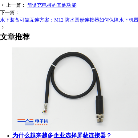
上一篇：
简谈充电桩的其他功能
下一篇：
水下装备可靠互连方案：M12 防水圆形连接器如何保障水下机
扫码分享至微信
文章推荐
为什么越来越多企业选择屏蔽连接器？