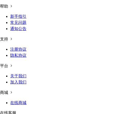
帮助
新手指引
常见问题
通知公告
支持
注册协议
隐私协议
平台
关于我们
加入我们
商城
在线商城
在线客服