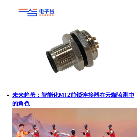
未来趋势：智能化M12前锁连接器在云端监测中
的角色