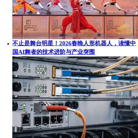
不止是舞台明星！2026春晚人形机器人，读懂中
国AI舞者的技术进阶与产业突围