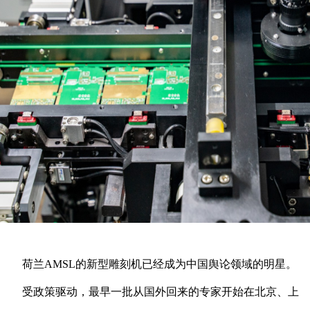
荷兰AMSL的新型雕刻机已经成为中国舆论领域的明星。
受政策驱动，最早一批从国外回来的专家开始在北京、上