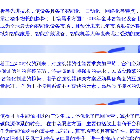
析等先进技术，使设备具备了智能化、自动化、网络化等特点，
稳步增长的趋势； 市场需求方面：2019年全球智能化设备市场
成为全球最大的智能化设备市场，且预计未来几年市场规模还将
域如智能家居、智能穿戴设备、智能机器人等也表现出强劲的发
着工业4.0时代的到来，对连接器的性能要求愈加严苛，它们必
要保证信号的完整传输，还要满足机械强度的要求，以适应频繁
合智能化制造的趋势，电子谷连接器解决方案还须具备高度的互
量标准。 作为工业控制系统不可或缺的元素，高品质连接器的
使得可再生能源可以的广泛集成，还优化了电网运营，减少了电
碳能源体系的转变。 在市场渠道方面：主要包括线上电商平台和
作为新能源发展的重要组成部分，其市场需求具有紧迫性。随着
的老旧化以及风力和光伏发电量的提升，进一步推动了对储能的