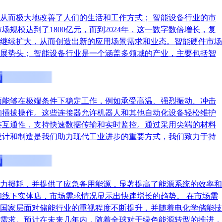
从而极大地改善了人们的生活和工作方式； 智能设备行业的市
规模达到了1800亿元，而到2024年，这一数字数倍增长，复
继续扩大，从而创造出新的应用场景需求和业态。智能硬件市场
展势头； 智能设备行业是一个涵盖多领域的产业，主要包括智
须能够在极端条件下稳定工作，例如承受高温、强烈振动、冲击
的插拔操作。这些连接器允许机器人和其他自动化设备轻松维护
连互通性，支持快速数据传输和实时监控。通过采用尖端的材料
设计和制造是我们助力现代工业进步的重要方式，我们致力于持
力损耗，并提供了应急备用能源，显著提高了能源系统的效率和
线下实体店，市场需求情况显示出快速增长的趋势。 在市场需
国家层面对储能行业的重视程度不断提升，并随着电化学储能技
需求。预计在未来几年内，随着全球对于绿色能源转型的推进，