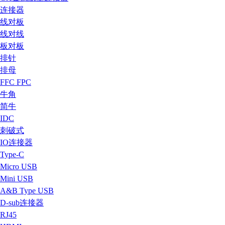
连接器
线对板
线对线
板对板
排针
排母
FFC FPC
牛角
简牛
IDC
刺破式
IO连接器
Type-C
Micro USB
Mini USB
A&B Type USB
D-sub连接器
RJ45