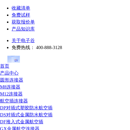
收藏清单
免费试样
获取报价单
产品知识库
关于电子谷
免费热线：
400-888-3128
首页
产品中心
圆形连接器
M8连接器
M12连接器
航空插连接器
DP对插式塑胶防水航空插
DS对插式金属防水航空插
DF推入式金属航空插
GX金属航空连接器