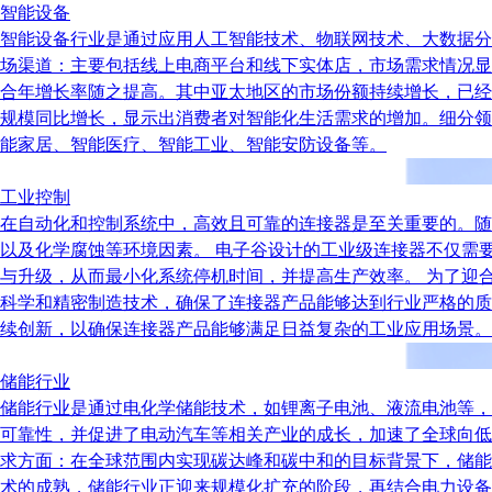
智能设备
智能设备行业是通过应用人工智能技术、物联网技术、大数据分
场渠道：主要包括线上电商平台和线下实体店，市场需求情况显示出
合年增长率随之提高。其中亚太地区的市场份额持续增长，已经
规模同比增长，显示出消费者对智能化生活需求的增加。细分领
能家居、智能医疗、智能工业、智能安防设备等。
工业控制
在自动化和控制系统中，高效且可靠的连接器是至关重要的。随
以及化学腐蚀等环境因素。 电子谷设计的工业级连接器不仅需
与升级，从而最小化系统停机时间，并提高生产效率。 为了迎
科学和精密制造技术，确保了连接器产品能够达到行业严格的质
续创新，以确保连接器产品能够满足日益复杂的工业应用场景。
储能行业
储能行业是通过电化学储能技术，如锂离子电池、液流电池等，
可靠性，并促进了电动汽车等相关产业的成长，加速了全球向低
求方面：在全球范围内实现碳达峰和碳中和的目标背景下，储能
术的成熟，储能行业正迎来规模化扩充的阶段，再结合电力设备