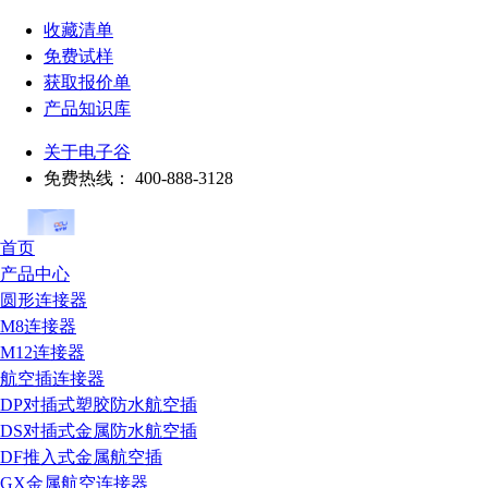
收藏清单
免费试样
获取报价单
产品知识库
关于电子谷
免费热线：
400-888-3128
首页
产品中心
圆形连接器
M8连接器
M12连接器
航空插连接器
DP对插式塑胶防水航空插
DS对插式金属防水航空插
DF推入式金属航空插
GX金属航空连接器