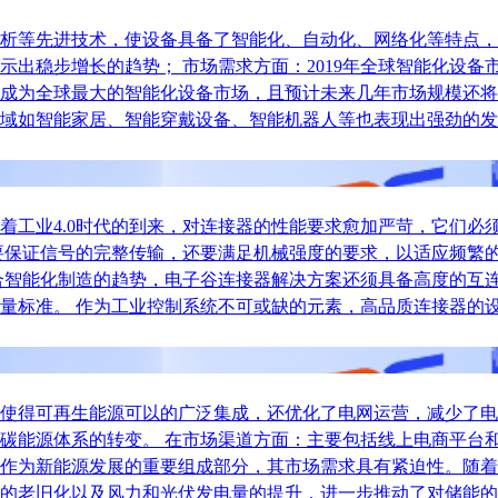
析等先进技术，使设备具备了智能化、自动化、网络化等特点，
稳步增长的趋势； 市场需求方面：2019年全球智能化设备市场
成为全球最大的智能化设备市场，且预计未来几年市场规模还将
域如智能家居、智能穿戴设备、智能机器人等也表现出强劲的发
着工业4.0时代的到来，对连接器的性能要求愈加严苛，它们必
要保证信号的完整传输，还要满足机械强度的要求，以适应频繁
合智能化制造的趋势，电子谷连接器解决方案还须具备高度的互
量标准。 作为工业控制系统不可或缺的元素，高品质连接器的
使得可再生能源可以的广泛集成，还优化了电网运营，减少了电
碳能源体系的转变。 在市场渠道方面：主要包括线上电商平台和
作为新能源发展的重要组成部分，其市场需求具有紧迫性。随着
的老旧化以及风力和光伏发电量的提升，进一步推动了对储能的