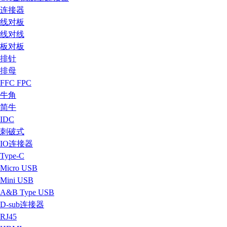
连接器
线对板
线对线
板对板
排针
排母
FFC FPC
牛角
简牛
IDC
刺破式
IO连接器
Type-C
Micro USB
Mini USB
A&B Type USB
D-sub连接器
RJ45