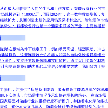
从而极大地改善了人们的生活和工作方式； 智能设备行业的市
规模达到了1800亿元，而到2024年，这一数字数倍增长，复
继续扩大，从而创造出新的应用场景需求和业态。智能硬件市场
展势头； 智能设备行业是一个涵盖多领域的产业，主要包括智
须能够在极端条件下稳定工作，例如承受高温、强烈振动、冲击
的插拔操作。这些连接器允许机器人和其他自动化设备轻松维护
连互通性，支持快速数据传输和实时监控。通过采用尖端的材料
设计和制造是我们助力现代工业进步的重要方式，我们致力于持
力损耗，并提供了应急备用能源，显著提高了能源系统的效率和
线下实体店，市场需求情况显示出快速增长的趋势。 在市场需
国家层面对储能行业的重视程度不断提升，并随着电化学储能技
需求。预计在未来几年内，随着全球对于绿色能源转型的推进，