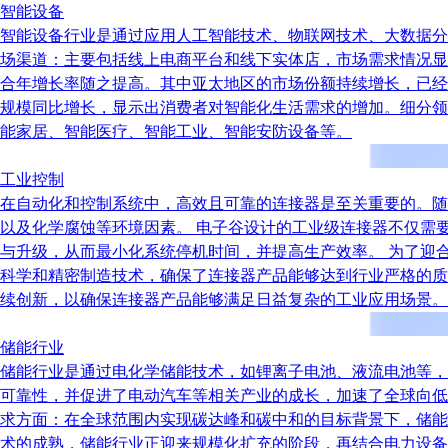
智能设备
智能设备行业是通过应用人工智能技术、物联网技术、大数据分
场渠道：主要包括线上电商平台和线下实体店，市场需求情况显示出
合年增长率随之提高。其中亚太地区的市场份额持续增长，已经
规模同比增长，显示出消费者对智能化生活需求的增加。细分领
能家居、智能医疗、智能工业、智能安防设备等。
工业控制
在自动化和控制系统中，高效且可靠的连接器是至关重要的。随
以及化学腐蚀等环境因素。 电子谷设计的工业级连接器不仅需
与升级，从而最小化系统停机时间，并提高生产效率。 为了迎
科学和精密制造技术，确保了连接器产品能够达到行业严格的质
续创新，以确保连接器产品能够满足日益复杂的工业应用场景。
储能行业
储能行业是通过电化学储能技术，如锂离子电池、液流电池等，
可靠性，并促进了电动汽车等相关产业的成长，加速了全球向低
求方面：在全球范围内实现碳达峰和碳中和的目标背景下，储能
术的成熟，储能行业正迎来规模化扩充的阶段，再结合电力设备