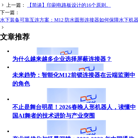
上一篇：
【简谈】印刷电路板设计的16个原则。
下一篇：
水下装备可靠互连方案：M12 防水圆形连接器如何保障水下机
扫码分享至微信
文章推荐
为什么越来越多企业选择屏蔽连接器？
未来趋势：智能化M12前锁连接器在云端监测中
的角色
不止是舞台明星！2026春晚人形机器人，读懂中
国AI舞者的技术进阶与产业突围