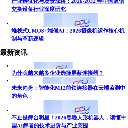
产业链优化与场景深耕：2026-2032 年中国通信
交换设备行业深度研究
堆栈式CMOS+端侧AI：2026摄像机运作核心机
制与革新逻辑
最新资讯
为什么越来越多企业选择屏蔽连接器？
未来趋势：智能化M12前锁连接器在云端监测中
的角色
不止是舞台明星！2026春晚人形机器人，读懂中
国AI舞者的技术进阶与产业突围