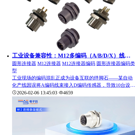
工业设备兼容性：M12多编码（A/B/D/X）线束选型指南
圆形连接器
M12连接器
M12连接器编码
圆形连接器编码类
型
工业现场的编码混乱正成为设备互联的绊脚石——某自动
化产线因误将A编码线束接入D编码传感器，导致10台设备
无法通信，调试停滞4小时；某储能电站因混淆X编码与其
2026-02-06 13:45:03
4659
他编码，造成储能模块功率传输异常。随着工业4.0推进，
跨品牌互联场景激增，M12连接器的A/B/D/X多编码体
系，既为不同传输需求提供适配方案，也让选型难度陡
增。本文聚焦编码差异与兼容逻辑，结合电子谷M12系列
产品特性，提供清晰选型指南，帮你避开兼容陷阱。