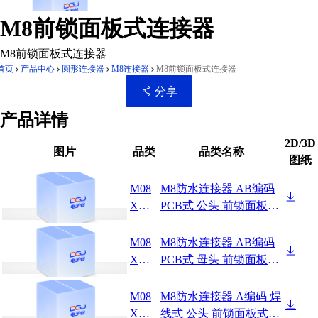
M8前锁面板式连接器
M8前锁面板式连接器
首页
产品中心
圆形连接器
M8连接器
M8前锁面板式连接器
分享
产品详情
2D/3D
图片
品类
品类名称
图纸
扫码分享至微信
M08
M8防水连接器 AB编码
XXX
PCB式 公头 前锁面板弯
-03-0
头
42
M08
M8防水连接器 AB编码
XXX
PCB式 母头 前锁面板弯
-04-0
头
30
M08
M8防水连接器 A编码 焊
XXX
线式 公头 前锁面板式M