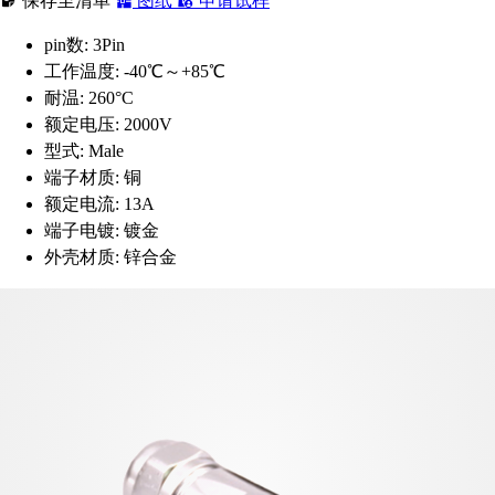
保存至清单
图纸
申请试样
pin数:
3Pin
工作温度:
-40℃～+85℃
耐温:
260°C
额定电压:
2000V
型式:
Male
端子材质:
铜
额定电流:
13A
端子电镀:
镀金
外壳材质:
锌合金