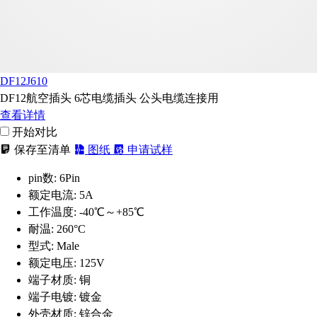
DF12J610
DF12航空插头 6芯电缆插头 公头电缆连接用
查看详情
开始对比
保存至清单
图纸
申请试样
pin数:
6Pin
额定电流:
5A
工作温度:
-40℃～+85℃
耐温:
260°C
型式:
Male
额定电压:
125V
端子材质:
铜
端子电镀:
镀金
外壳材质:
锌合金