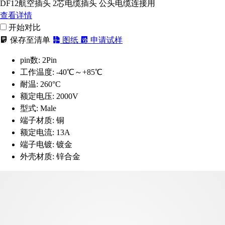
DF12航空插头 2芯电缆插头 公头电缆连接用
查看详情
开始对比
保存至清单
图纸
申请试样
pin数:
2Pin
工作温度:
-40℃～+85℃
耐温:
260°C
额定电压:
2000V
型式:
Male
端子材质:
铜
额定电流:
13A
端子电镀:
镀金
外壳材质:
锌合金