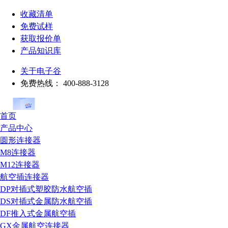
收藏清单
免费试样
获取报价单
产品知识库
关于电子谷
免费热线：
400-888-3128
首页
产品中心
圆形连接器
M8连接器
M12连接器
航空插连接器
DP对插式塑胶防水航空插
DS对插式金属防水航空插
DF推入式金属航空插
GX金属航空连接器