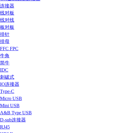
连接器
线对板
线对线
板对板
排针
排母
FFC FPC
牛角
简牛
IDC
刺破式
IO连接器
Type-C
Micro USB
Mini USB
A&B Type USB
D-sub连接器
RJ45