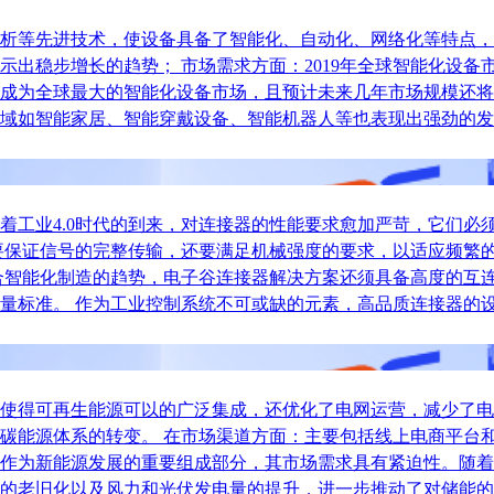
析等先进技术，使设备具备了智能化、自动化、网络化等特点，
稳步增长的趋势； 市场需求方面：2019年全球智能化设备市场
成为全球最大的智能化设备市场，且预计未来几年市场规模还将
域如智能家居、智能穿戴设备、智能机器人等也表现出强劲的发
着工业4.0时代的到来，对连接器的性能要求愈加严苛，它们必
要保证信号的完整传输，还要满足机械强度的要求，以适应频繁
合智能化制造的趋势，电子谷连接器解决方案还须具备高度的互
量标准。 作为工业控制系统不可或缺的元素，高品质连接器的
使得可再生能源可以的广泛集成，还优化了电网运营，减少了电
碳能源体系的转变。 在市场渠道方面：主要包括线上电商平台和
作为新能源发展的重要组成部分，其市场需求具有紧迫性。随着
的老旧化以及风力和光伏发电量的提升，进一步推动了对储能的