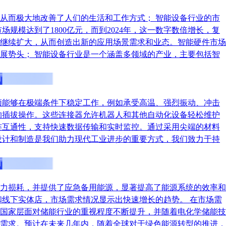
从而极大地改善了人们的生活和工作方式； 智能设备行业的市
规模达到了1800亿元，而到2024年，这一数字数倍增长，复
继续扩大，从而创造出新的应用场景需求和业态。智能硬件市场
展势头； 智能设备行业是一个涵盖多领域的产业，主要包括智
须能够在极端条件下稳定工作，例如承受高温、强烈振动、冲击
的插拔操作。这些连接器允许机器人和其他自动化设备轻松维护
连互通性，支持快速数据传输和实时监控。通过采用尖端的材料
设计和制造是我们助力现代工业进步的重要方式，我们致力于持
力损耗，并提供了应急备用能源，显著提高了能源系统的效率和
线下实体店，市场需求情况显示出快速增长的趋势。 在市场需
国家层面对储能行业的重视程度不断提升，并随着电化学储能技
需求。预计在未来几年内，随着全球对于绿色能源转型的推进，