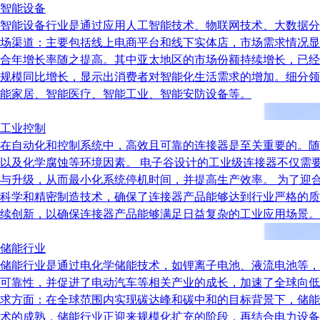
智能设备
智能设备行业是通过应用人工智能技术、物联网技术、大数据分
场渠道：主要包括线上电商平台和线下实体店，市场需求情况显示出
合年增长率随之提高。其中亚太地区的市场份额持续增长，已经
规模同比增长，显示出消费者对智能化生活需求的增加。细分领
能家居、智能医疗、智能工业、智能安防设备等。
工业控制
在自动化和控制系统中，高效且可靠的连接器是至关重要的。随
以及化学腐蚀等环境因素。 电子谷设计的工业级连接器不仅需
与升级，从而最小化系统停机时间，并提高生产效率。 为了迎
科学和精密制造技术，确保了连接器产品能够达到行业严格的质
续创新，以确保连接器产品能够满足日益复杂的工业应用场景。
储能行业
储能行业是通过电化学储能技术，如锂离子电池、液流电池等，
可靠性，并促进了电动汽车等相关产业的成长，加速了全球向低
求方面：在全球范围内实现碳达峰和碳中和的目标背景下，储能
术的成熟，储能行业正迎来规模化扩充的阶段，再结合电力设备