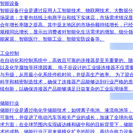
智能设备
智能设备行业是通过应用人工智能技术、物联网技术、大数据分
场渠道：主要包括线上电商平台和线下实体店，市场需求情况显示出
合年增长率随之提高。其中亚太地区的市场份额持续增长，已经
规模同比增长，显示出消费者对智能化生活需求的增加。细分领
能家居、智能医疗、智能工业、智能安防设备等。
工业控制
在自动化和控制系统中，高效且可靠的连接器是至关重要的。随
以及化学腐蚀等环境因素。 电子谷设计的工业级连接器不仅需
与升级，从而最小化系统停机时间，并提高生产效率。 为了迎
科学和精密制造技术，确保了连接器产品能够达到行业严格的质
续创新，以确保连接器产品能够满足日益复杂的工业应用场景。
储能行业
储能行业是通过电化学储能技术，如锂离子电池、液流电池等，
可靠性，并促进了电动汽车等相关产业的成长，加速了全球向低
求方面：在全球范围内实现碳达峰和碳中和的目标背景下，储能
术的成熟，储能行业正迎来规模化扩充的阶段，再结合电力设备