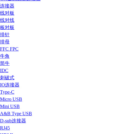
连接器
线对板
线对线
板对板
排针
排母
FFC FPC
牛角
简牛
IDC
刺破式
IO连接器
Type-C
Micro USB
Mini USB
A&B Type USB
D-sub连接器
RJ45