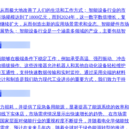
从而极大地改善了人们的生活和工作方式； 智能设备行业的市
规模达到了1800亿元，而到2024年，这一数字数倍增长，复
继续扩大，从而创造出新的应用场景需求和业态。智能硬件市场
展势头； 智能设备行业是一个涵盖多领域的产业，主要包括智
须能够在极端条件下稳定工作，例如承受高温、强烈振动、冲击
的插拔操作。这些连接器允许机器人和其他自动化设备轻松维护
连互通性，支持快速数据传输和实时监控。通过采用尖端的材料
设计和制造是我们助力现代工业进步的重要方式，我们致力于持
力损耗，并提供了应急备用能源，显著提高了能源系统的效率和
线下实体店，市场需求情况显示出快速增长的趋势。 在市场需
国家层面对储能行业的重视程度不断提升，并随着电化学储能技
需求。预计在未来几年内，随着全球对于绿色能源转型的推进，