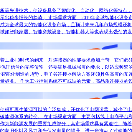
析等先进技术，使设备具备了智能化、自动化、网络化等特点，
稳步增长的趋势； 市场需求方面：2019年全球智能化设备市场
成为全球最大的智能化设备市场，且预计未来几年市场规模还将
域如智能家居、智能穿戴设备、智能机器人等也表现出强劲的发
着工业4.0时代的到来，对连接器的性能要求愈加严苛，它们必
要保证信号的完整传输，还要满足机械强度的要求，以适应频繁
合智能化制造的趋势，电子谷连接器解决方案还须具备高度的互
量标准。 作为工业控制系统不可或缺的元素，高品质连接器的
使得可再生能源可以的广泛集成，还优化了电网运营，减少了电
碳能源体系的转变。 在市场渠道方面：主要包括线上电商平台和
作为新能源发展的重要组成部分，其市场需求具有紧迫性。随着
的老旧化以及风力和光伏发电量的提升，进一步推动了对储能的