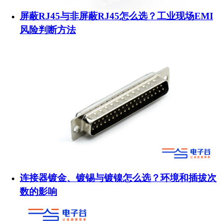
屏蔽RJ45与非屏蔽RJ45怎么选？工业现场EMI
风险判断方法
连接器镀金、镀锡与镀镍怎么选？环境和插拔次
数的影响