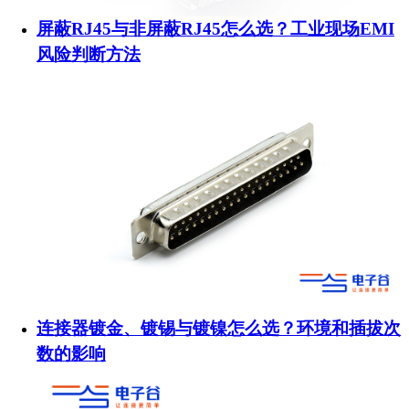
屏蔽RJ45与非屏蔽RJ45怎么选？工业现场EMI
风险判断方法
连接器镀金、镀锡与镀镍怎么选？环境和插拔次
数的影响