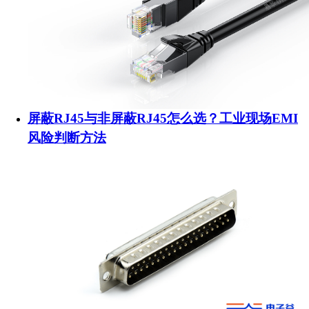
屏蔽RJ45与非屏蔽RJ45怎么选？工业现场EMI
风险判断方法