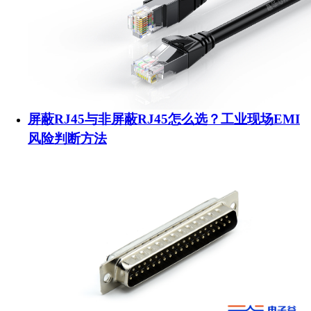
屏蔽RJ45与非屏蔽RJ45怎么选？工业现场EMI
风险判断方法