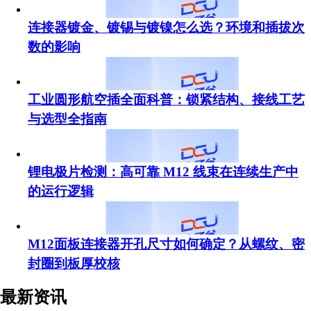
连接器镀金、镀锡与镀镍怎么选？环境和插拔次
数的影响
工业圆形航空插全面科普：锁紧结构、接线工艺
与选型全指南
锂电极片检测：高可靠 M12 线束在连续生产中
的运行逻辑
M12面板连接器开孔尺寸如何确定？从螺纹、密
封圈到板厚校核
最新资讯