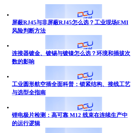
屏蔽RJ45与非屏蔽RJ45怎么选？工业现场EMI
风险判断方法
连接器镀金、镀锡与镀镍怎么选？环境和插拔次
数的影响
工业圆形航空插全面科普：锁紧结构、接线工艺
与选型全指南
锂电极片检测：高可靠 M12 线束在连续生产中
的运行逻辑