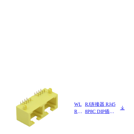
WL
RJ连接器 RJ45
R4F
8P8C DIP插板
9-16
式 1X2 全塑
1XX
X01