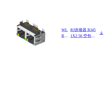
WL
RJ连接器 RJ45
R4F
1X2 56 空包弹
9-16
（左黄右绿）P
11A
A46 磷铜圆针
1095
G/F