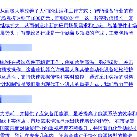
从而极大地改善了人们的生活和工作方式； 智能设备行业的市
规模达到了1800亿元，而到2024年，这一数字数倍增长，复
继续扩大，从而创造出新的应用场景需求和业态。智能硬件市场
展势头； 智能设备行业是一个涵盖多领域的产业，主要包括智
须能够在极端条件下稳定工作，例如承受高温、强烈振动、冲击
的插拔操作。这些连接器允许机器人和其他自动化设备轻松维护
连互通性，支持快速数据传输和实时监控。通过采用尖端的材料
设计和制造是我们助力现代工业进步的重要方式，我们致力于持
力损耗，并提供了应急备用能源，显著提高了能源系统的效率和
线下实体店，市场需求情况显示出快速增长的趋势。 在市场需
国家层面对储能行业的重视程度不断提升，并随着电化学储能技
需求。预计在未来几年内，随着全球对于绿色能源转型的推进，