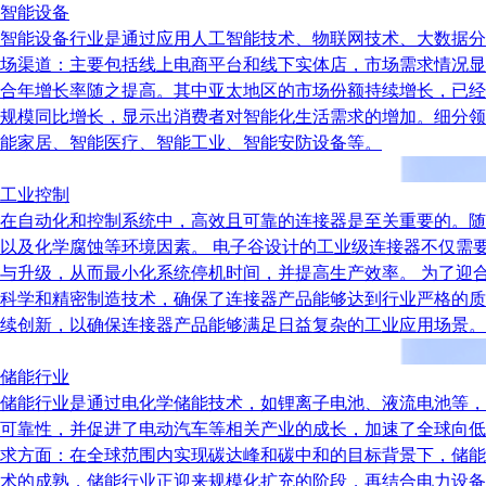
智能设备
智能设备行业是通过应用人工智能技术、物联网技术、大数据分
场渠道：主要包括线上电商平台和线下实体店，市场需求情况显示出
合年增长率随之提高。其中亚太地区的市场份额持续增长，已经
规模同比增长，显示出消费者对智能化生活需求的增加。细分领
能家居、智能医疗、智能工业、智能安防设备等。
工业控制
在自动化和控制系统中，高效且可靠的连接器是至关重要的。随
以及化学腐蚀等环境因素。 电子谷设计的工业级连接器不仅需
与升级，从而最小化系统停机时间，并提高生产效率。 为了迎
科学和精密制造技术，确保了连接器产品能够达到行业严格的质
续创新，以确保连接器产品能够满足日益复杂的工业应用场景。
储能行业
储能行业是通过电化学储能技术，如锂离子电池、液流电池等，
可靠性，并促进了电动汽车等相关产业的成长，加速了全球向低
求方面：在全球范围内实现碳达峰和碳中和的目标背景下，储能
术的成熟，储能行业正迎来规模化扩充的阶段，再结合电力设备