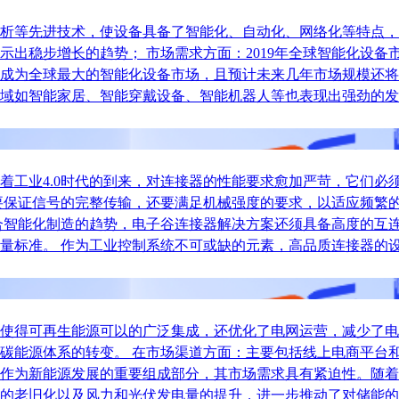
析等先进技术，使设备具备了智能化、自动化、网络化等特点，
稳步增长的趋势； 市场需求方面：2019年全球智能化设备市场
成为全球最大的智能化设备市场，且预计未来几年市场规模还将
域如智能家居、智能穿戴设备、智能机器人等也表现出强劲的发
着工业4.0时代的到来，对连接器的性能要求愈加严苛，它们必
要保证信号的完整传输，还要满足机械强度的要求，以适应频繁
合智能化制造的趋势，电子谷连接器解决方案还须具备高度的互
量标准。 作为工业控制系统不可或缺的元素，高品质连接器的
使得可再生能源可以的广泛集成，还优化了电网运营，减少了电
碳能源体系的转变。 在市场渠道方面：主要包括线上电商平台和
作为新能源发展的重要组成部分，其市场需求具有紧迫性。随着
的老旧化以及风力和光伏发电量的提升，进一步推动了对储能的