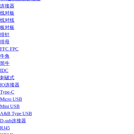
连接器
线对板
线对线
板对板
排针
排母
FFC FPC
牛角
简牛
IDC
刺破式
IO连接器
Type-C
Micro USB
Mini USB
A&B Type USB
D-sub连接器
RJ45