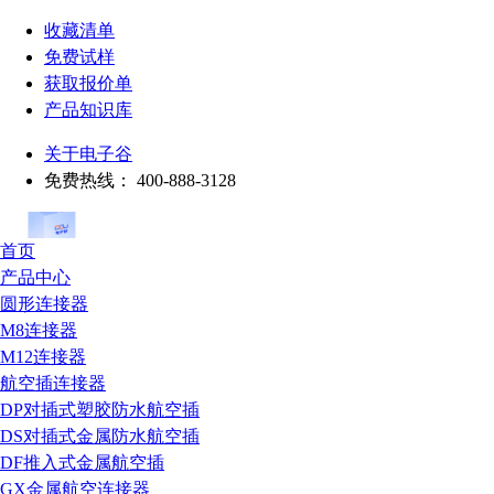
收藏清单
免费试样
获取报价单
产品知识库
关于电子谷
免费热线：
400-888-3128
首页
产品中心
圆形连接器
M8连接器
M12连接器
航空插连接器
DP对插式塑胶防水航空插
DS对插式金属防水航空插
DF推入式金属航空插
GX金属航空连接器