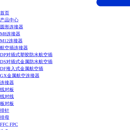
首页
产品中心
圆形连接器
M8连接器
M12连接器
航空插连接器
DP对插式塑胶防水航空插
DS对插式金属防水航空插
DF推入式金属航空插
GX金属航空连接器
连接器
线对板
线对线
板对板
排针
排母
FFC FPC