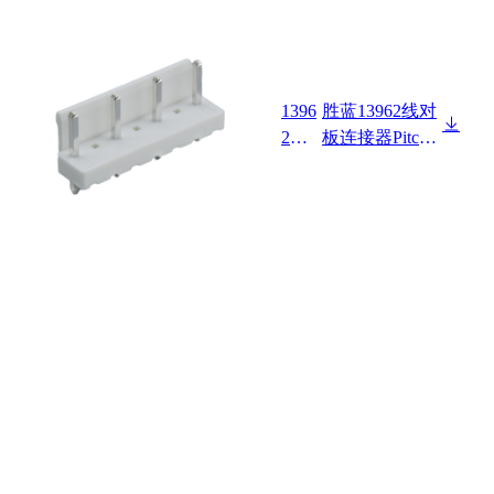
1396
胜蓝13962线对
2W0
板连接器Pitch
0-7P
3.96mm Wafer
-HF-
180°中间空2、
001
4、6P HF