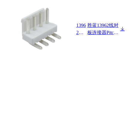
1396
胜蓝13962线对
2W9
板连接器Pitch
0-N
3.96mm 90°带
P-A-
扣 无后脚型Wa
HF
fer