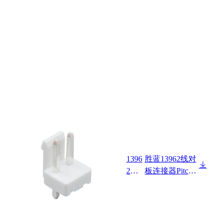
1396
胜蓝13962线对
2W0
板连接器Pitch
0-N
3.96mm 180°带
P-H
扣Wafer
F