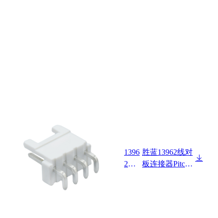
1396
胜蓝13962线对
2W9
板连接器Pitch
0-N
3.96mm Dip Ty
P-D-
pe 90°Wafer
HF