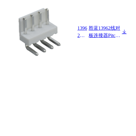
1396
胜蓝13962线对
2W9
板连接器Pitch
0-N
3.96mm Wafer
P-H
90°4Pin 卷带包
F-R
装 HF