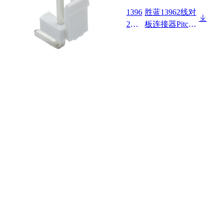
1396
胜蓝13962线对
2W9
板连接器Pitch
0-N
3.96mm 90°带
P-H
扣 Wafer
F