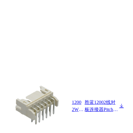
1200
胜蓝12002线对
2W90
板连接器Pitch 2.
-2XN
00mm Wafer 90°/
P-H1-
高温料 HF
HF