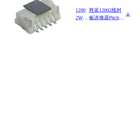
1200
胜蓝12002线对
2W90
板连接器Pitch 2.
-NP-
00mm Wafer 90°
SA-H
SMT/无卤/镀锡/
F-R
载带包装 HF