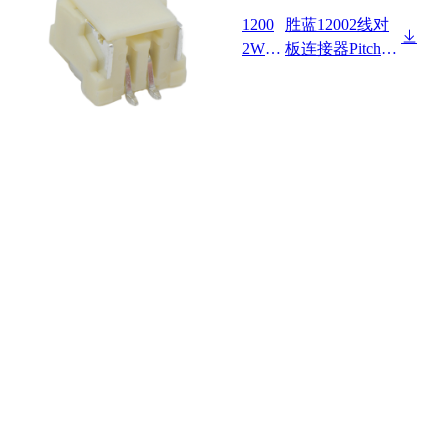
1200
胜蓝12002线对
2W90
板连接器Pitch 2.
-NP-
00mm 180°卧式
SA-R
单排带扣 SMT
型 Wafer 镀亮锡