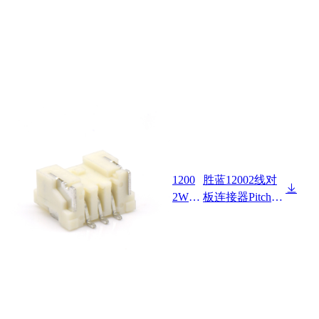
1200
胜蓝12002线对
2W90
板连接器Pitch 2.
-NP-
00mm Wafer 90°
SA-H
SMT/加盖/载带
F-S1-
包装 HF
R