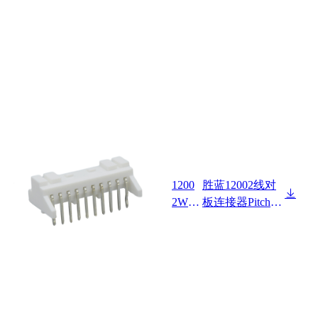
1200
胜蓝12002线对
2W90
板连接器Pitch 2.
-NP-
00mm 90°卧式
L
单排带扣 DIP型
Wafer