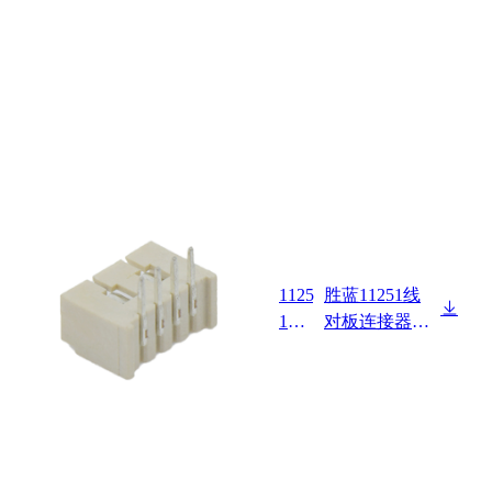
1125
胜蓝11251线
1W9
对板连接器Pit
0-NP
ch 1.25mm 卧
-R
式 DIP型 Wafe
r 本色 卷装