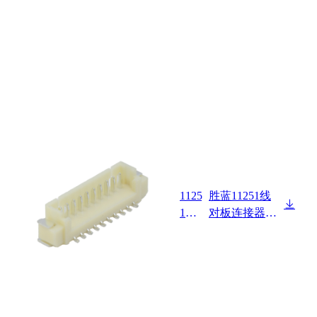
1125
胜蓝11251线
1W0
对板连接器Pit
0-NP
ch 1.25mm 直
-S-R
立式 SMT型
Wafer