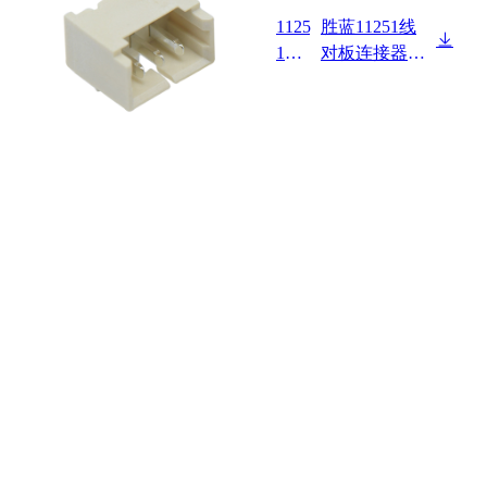
1125
胜蓝11251线
1W9
对板连接器Pit
0-NP
ch 1.25mm 卧
-HF
式 DIP型 无卤
Wafer