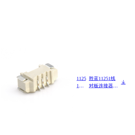
1125
胜蓝11251线
1W9
对板连接器Pit
0-NP
ch 1.25mm 卧
-S-H
式 SMT Wafer
F-R