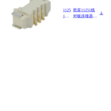
1125
胜蓝11251线
1W9
对板连接器Pit
0-NP
ch 1.25mm 卧
-SG-
式 SMT型 Waf
R
er