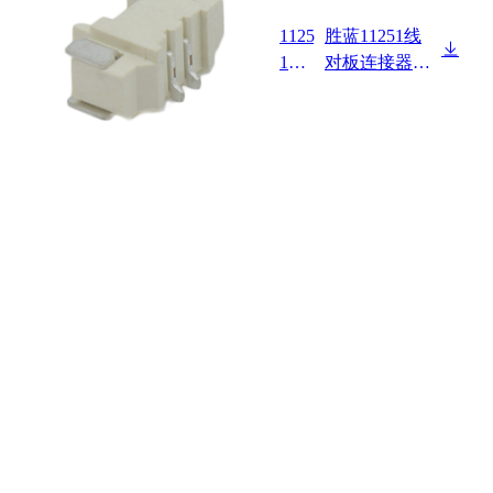
1125
胜蓝11251线
1W9
对板连接器Pit
0-NP
ch 1.25mm 卧
-SM-
式 SMT型 无
HF-R
卤 Wafer