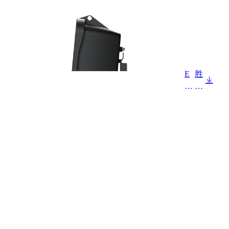
E
胜
V
蓝
G
国
0
标
D
交
-
流
X
充
X
电
S
桩
X
2.
-
5
X
K
X
W