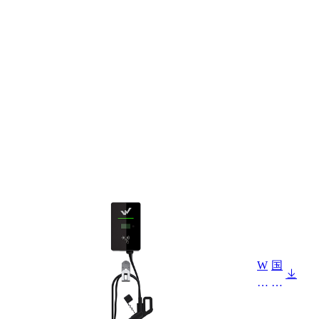
W
国
L
标
3-
交
A
流