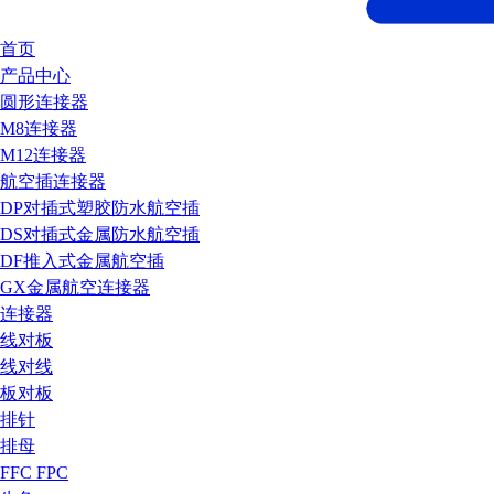
首页
产品中心
圆形连接器
M8连接器
M12连接器
航空插连接器
DP对插式塑胶防水航空插
DS对插式金属防水航空插
DF推入式金属航空插
GX金属航空连接器
连接器
线对板
线对线
板对板
排针
排母
FFC FPC